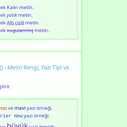
nek
Kalın
metin.
nek
yatık
metin.
nek
Altı çizili
metin.
nek
vugulanmış
metin.
t
] - Metin Rengi, Yazı Tipi ve
irir.
:
mızı
ve
mavi
yazı örneği.
yazı örneği.
rier New
büyük
ve
yazı örneği.