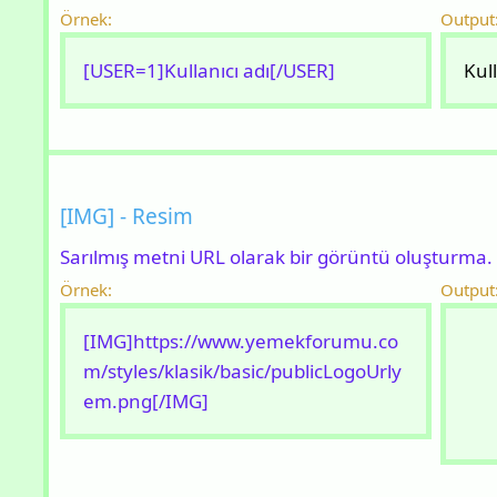
Örnek:
Output
[USER=1]Kullanıcı adı[/USER]
Kull
[IMG] - Resim
Sarılmış metni URL olarak bir görüntü oluşturma.
Örnek:
Output
[IMG]https://www.yemekforumu.co
m/styles/klasik/basic/publicLogoUrly
em.png[/IMG]