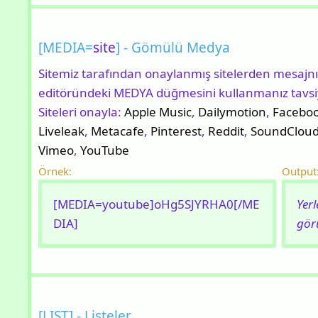
[MEDIA=
site
] - Gömülü Medya
Sitemiz tarafından onaylanmış sitelerden mesaj
editöründeki MEDYA düğmesini kullanmanız tavsiye
Siteleri onayla:
Apple Music
,
Dailymotion
,
Facebo
Liveleak
,
Metacafe
,
Pinterest
,
Reddit
,
SoundClou
Vimeo
,
YouTube
Örnek:
Output
[MEDIA=youtube]oHg5SJYRHA0[/ME
Yer
DIA]
gör
[LIST] - Listeler