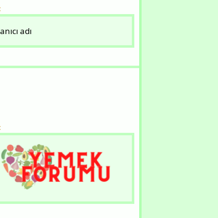
:
anıcı adı
: