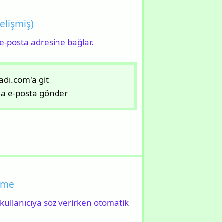
elişmiş)
e-posta adresine bağlar.
:
eadı.com'a git
a e-posta gönder
leme
r kullanıcıya söz verirken otomatik