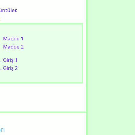
üntüler.
:
Madde 1
Madde 2
Giriş 1
Giriş 2
rı