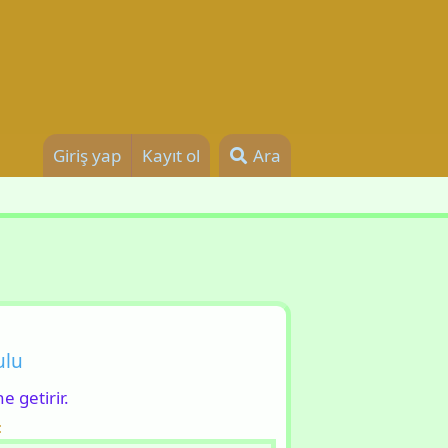
Giriş yap
Kayıt ol
Ara
gulu
ne getirir.
: