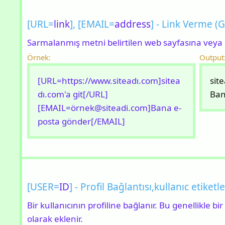
[URL=
link
], [EMAIL=
address
] - Link Verme (G
Sarmalanmış metni belirtilen web sayfasına veya 
Örnek:
Output
[URL=https://www.siteadı.com]sitea
sit
dı.com'a git[/URL]
Ban
[EMAIL=ö
rnek@siteadi.com
]Bana e-
posta gönder[/EMAIL]
[USER=
ID
] - Profil Bağlantısı,kullanıc etiket
Bir kullanıcının profiline bağlanır. Bu genellikle bi
olarak eklenir.