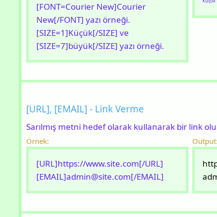
Küçük
[FONT=Courier New]Courier
New[/FONT] yazı örneği.
[SIZE=1]Küçük[/SIZE] ve
[SIZE=7]büyük[/SIZE] yazı örneği.
[URL], [EMAIL] - Link Verme
Sarılmış metni hedef olarak kullanarak bir link olu
Örnek:
Output
[URL]https://www.site.com[/URL]
htt
[EMAIL]
admin@site.com
[/EMAIL]
adm