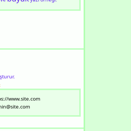
şturur.
:
ps://www.site.com
in@site.com