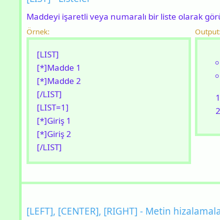
Maddeyi işaretli veya numaralı bir liste olarak gör
Örnek:
Output
[LIST]
[*]Madde 1
[*]Madde 2
[/LIST]
[LIST=1]
[*]Giriş 1
[*]Giriş 2
[/LIST]
[LEFT], [CENTER], [RIGHT] - Metin hizalamala