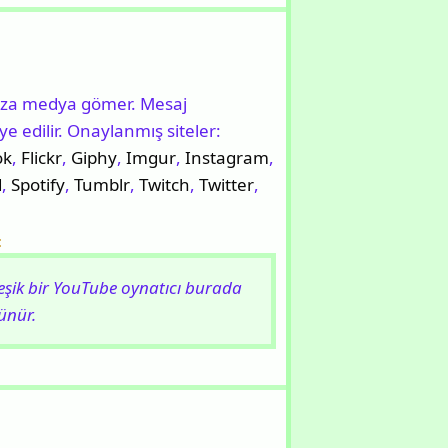
nıza medya gömer. Mesaj
 edilir. Onaylanmış siteler:
ok
,
Flickr
,
Giphy
,
Imgur
,
Instagram
,
d
,
Spotify
,
Tumblr
,
Twitch
,
Twitter
,
:
leşik bir YouTube oynatıcı burada
ünür.