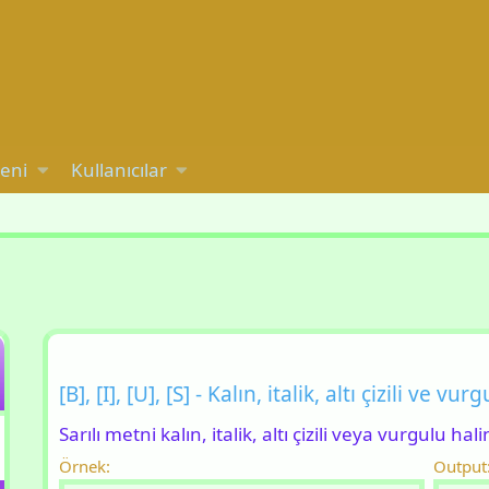
yeni
Kullanıcılar
[B], [I], [U], [S] - Kalın, italik, altı çizili ve vur
Sarılı metni kalın, italik, altı çizili veya vurgulu hali
Örnek:
Output