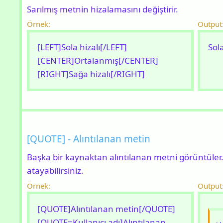
Sarılmış metnin hizalamasını değiştirir.
Örnek:
Output
[LEFT]Sola hizalı[/LEFT]
Sola
[CENTER]Ortalanmış[/CENTER]
[RIGHT]Sağa hizalı[/RIGHT]
[QUOTE] - Alıntılanan metin
Başka bir kaynaktan alıntılanan metni görüntüler.
atayabilirsiniz.
Örnek:
Output
[QUOTE]Alıntılanan metin[/QUOTE]
[QUOTE=Kullanıcı adı]Alıntılanan