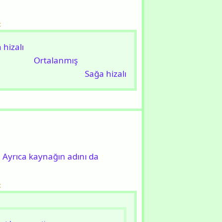
:
 hizalı​
Ortalanmış​
Sağa hizalı​
 Ayrıca kaynağın adını da
: