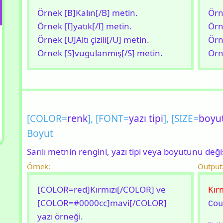
Örnek [B]Kalın[/B] metin.
Ör
Örnek [I]yatık[/I] metin.
Ör
Örnek [U]Altı çizili[/U] metin.
Ör
Örnek [S]vugulanmış[/S] metin.
Ör
[COLOR=
renk
], [FONT=
yazı tipi
], [SIZE=
boyu
Boyut
Sarılı metnin rengini, yazı tipi veya boyutunu değişt
Örnek:
Output
[COLOR=red]Kırmızı[/COLOR] ve
Kır
[COLOR=#0000cc]mavi[/COLOR]
Cou
yazı örneği.