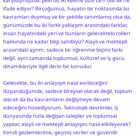
karşılaşmışızdır, peki bu iki kelime bize tam olarak ne
n
h
ifade ediyor? Birçoğumuz, hayatın bir noktasında bu
i
kavramları duymuş ve bir şekilde tanımlamış olsa da,
günümüzde bu iki farklı yaklaşım arasındaki farklar,
insan hayatındaki yeri ve bunların gelecekteki rolleri
hakkında ne kadar bilgi sahibiyiz? Alaylı ve mektepli
arasındaki ayrım, sadece bir öğrenme biçimi farkı
değil, aynı zamanda toplumsal, kültürel ve iş gücü
dinamikleriyle ilgili derin bir konudur.
Gelecekte, bu iki anlayışın nasıl evrileceğini
düşündüğümde, sadece bireysel olarak değil, toplum
olarak da bu kavramların değişmeye devam
edeceğini hissediyorum. Teknolojik devrimler, iş
dünyasında hızla değişen talepler ve toplumsal
yapılar, alaylı ve mektepli anlayışını nasıl etkileyecek?
Kendi gözlemlerime, geçmiş veriler ve güvenilir