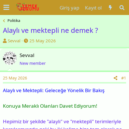
Giriş yap
Kayıt ol
Politika
Alaylı ve mektepli ne demek ?
K
B
Sevval
25 May 2026
o
a
n
ş
Sevval
u
l
New member
y
a
u
n
25 May 2026
#1
b
g
a
ı
Alaylı ve Mektepli: Geleceğe Yönelik Bir Bakış
ş
ç
l
t
Konuya Meraklı Olanları Davet Ediyorum!
a
a
t
r
Hepimiz bir şekilde "alaylı" ve "mektepli" terimleriyle
a
i