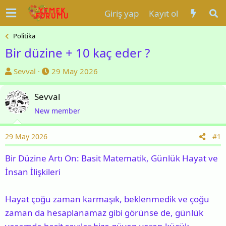
Giriş yap
Kayıt ol
Politika
Bir düzine + 10 kaç eder ?
K
B
Sevval
29 May 2026
o
a
n
ş
Sevval
u
l
New member
y
a
u
n
29 May 2026
#1
b
g
a
ı
Bir Düzine Artı On: Basit Matematik, Günlük Hayat ve
ş
ç
İnsan İlişkileri
l
t
a
a
Hayat çoğu zaman karmaşık, beklenmedik ve çoğu
t
r
zaman da hesaplanamaz gibi görünse de, günlük
a
i