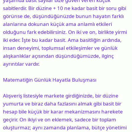
yaşamda basit sayılar bize güven veren küçük
n
h
sabitlerdir. Bir düzine + 10 ne kadar basit bir soru gibi
i
görünse de, düşündüğünüzde bunun hayatın farklı
alanlarına dokunan küçük ama anlamlı etkileri
olduğunu fark edebilirsiniz. On iki ve on, birlikte yirmi
iki eder. İşte bu kadar basit. Ama basitliğin ardında,
insan deneyimi, toplumsal etkileşimler ve günlük
alışkanlıklar açısından düşündüğümüzde, ilginç
ayrıntılar vardır.
Matematiğin Günlük Hayatla Buluşması
Alışveriş listesiyle markete girdiğinizde, bir düzine
yumurta ve biraz daha fazlasını almak gibi basit bir
hesap bile küçük bir karar mekanizmasını harekete
geçirir. On ikiyi ve on eklemek, sadece bir toplam
oluşturmaz; aynı zamanda planlama, bütçe yönetimi