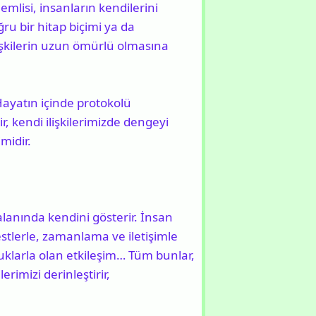
mlisi, insanların kendilerini
ğru bir hitap biçimi ya da
ilişkilerin uzun ömürlü olmasına
 Hayatın içinde protokolü
, kendi ilişkilerimizde dengeyi
imidir.
 alanında kendini gösterir. İnsan
estlerle, zamanlama ve iletişimle
cuklarla olan etkileşim… Tüm bunlar,
rimizi derinleştirir,