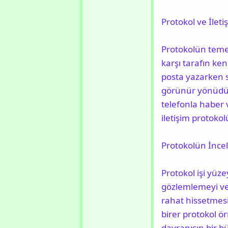
Protokol ve İleti
Protokolün temel 
karşı tarafın ke
posta yazarken s
görünür yönüdür
telefonla haber v
iletişim protokol
Protokolün İnceli
Protokol işi yüze
gözlemlemeyi ve
rahat hissetmesi
birer protokol ö
davranışın bir b