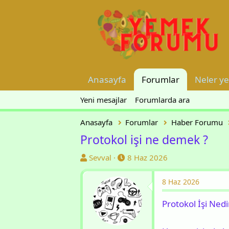
Anasayfa
Forumlar
Neler ye
Yeni mesajlar
Forumlarda ara
Anasayfa
Forumlar
Haber Forumu
Protokol işi ne demek ?
K
B
Sevval
8 Haz 2026
o
a
n
ş
8 Haz 2026
u
l
Protokol İşi Ned
y
a
u
n