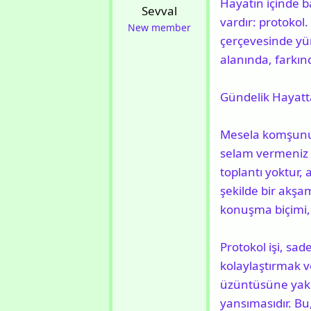
b
g
Hayatın içinde b
Sevval
a
ı
vardır: protokol. 
New member
ş
ç
çerçevesinde yür
l
t
alanında, farkın
a
a
t
r
Gündelik Hayatt
a
i
n
h
Mesela komşunuz
i
selam vermeniz v
toplantı yoktur, 
şekilde bir akşa
konuşma biçimi, 
Protokol işi, sad
kolaylaştırmak ve
üzüntüsüne yakla
yansımasıdır. Bu