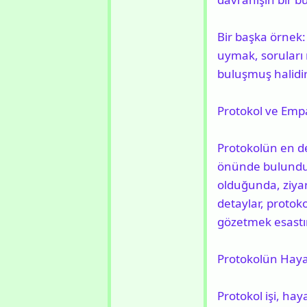
Bir başka örnek:
uymak, soruları
buluşmuş halidir. 
Protokol ve Emp
Protokolün en der
önünde bulundurm
olduğunda, ziyar
detaylar, protok
gözetmek esastır
Protokolün Haya
Protokol işi, hay