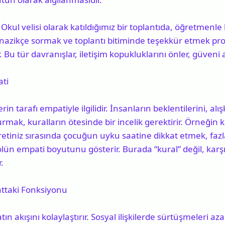
 Okul velisi olarak katıldığımız bir toplantıda, öğretme
 nazikçe sormak ve toplantı bitiminde teşekkür etmek p
Bu tür davranışlar, iletişim kopukluklarını önler, güveni art
ati
in tarafı empatiyle ilgilidir. İnsanların beklentilerini, alı
ak, kuralların ötesinde bir incelik gerektirir. Örneğin
etiniz sırasında çocuğun uyku saatine dikkat etmek, faz
olün empati boyutunu gösterir. Burada “kural” değil, karş
.
ttaki Fonksiyonu
atın akışını kolaylaştırır. Sosyal ilişkilerde sürtüşmeleri a