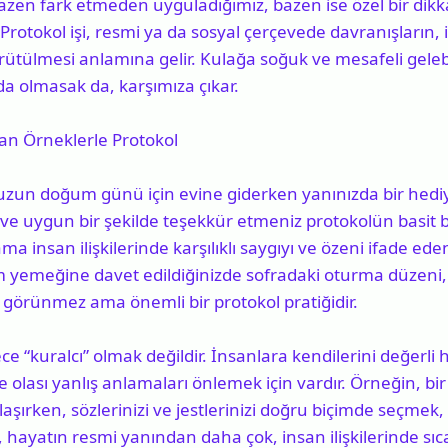
azen fark etmeden uyguladığımız, bazen ise özel bir dikkat
Protokol işi, resmi ya da sosyal çerçevede davranışların, ile
ütülmesi anlamına gelir. Kulağa soğuk ve mesafeli geleb
da olmasak da, karşımıza çıkar.
an Örneklerle Protokol
un doğum günü için evine giderken yanınızda bir hediy
e uygun bir şekilde teşekkür etmeniz protokolün basit bi
ama insan ilişkilerinde karşılıklı saygıyı ve özeni ifade e
m yemeğine davet edildiğinizde sofradaki oturma düzeni,
görünmez ama önemli bir protokol pratiğidir.
ece “kuralcı” olmak değildir. İnsanlara kendilerini değerli h
 olası yanlış anlamaları önlemek için vardır. Örneğin, bir
şırken, sözlerinizi ve jestlerinizi doğru biçimde seçmek,
, hayatın resmi yanından daha çok, insan ilişkilerinde sıc