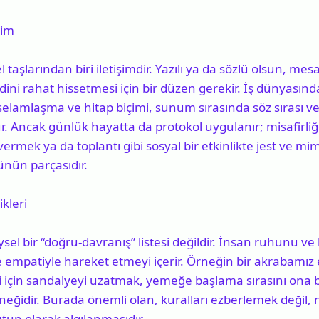
şim
taşlarından biri iletişimdir. Yazılı ya da sözlü olsun, mes
ndini rahat hissetmesi için bir düzen gerekir. İş dünyasın
elamlaşma ve hitap biçimi, sunum sırasında söz sırası vey
. Ancak günlük hayatta da protokol uygulanır; misafirl
ermek ya da toplantı gibi sosyal bir etkinlikte jest ve mi
ünün parçasıdır.
kleri
ysel bir “doğru-davranış” listesi değildir. İnsan ruhunu ve
 empatiyle hareket etmeyi içerir. Örneğin bir akrabamız
 için sandalyeyi uzatmak, yemeğe başlama sırasını ona b
rneğidir. Burada önemli olan, kuralları ezberlemek değil
ütün olarak algılanmasıdır.