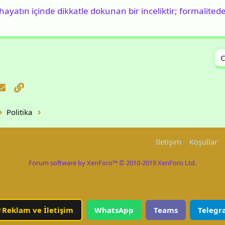
, hayatın içinde dikkatle dokunan bir inceliktir; formalited
C
atsApp
E-posta
Link
Politika
İletişim
Koşullar
Forum software by XenForo™
© 2010-2019 XenForo Ltd.
Reklam ve İletişim
WhatsApp
Teams
Telegr