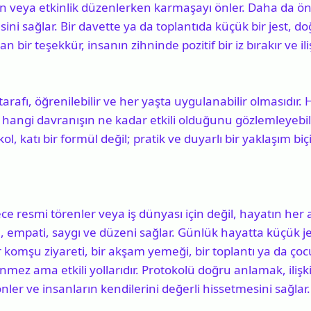
en veya etkinlik düzenlerken karmaşayı önler. Daha da öne
ini sağlar. Bir davette ya da toplantıda küçük bir jest, do
 bir teşekkür, insanın zihninde pozitif bir iz bırakır ve 
tarafı, öğrenilebilir ve her yaşta uygulanabilir olmasıdır.
hangi davranışın ne kadar etkili olduğunu gözlemleyebilir
kol, katı bir formül değil; pratik ve duyarlı bir yaklaşım biç
ece resmi törenler veya iş dünyası için değil, hayatın her
en, empati, saygı ve düzeni sağlar. Günlük hayatta küçük j
ir komşu ziyareti, bir akşam yemeği, bir toplantı ya da ço
ez ama etkili yollarıdır. Protokolü doğru anlamak, ilişkile
nler ve insanların kendilerini değerli hissetmesini sağlar.