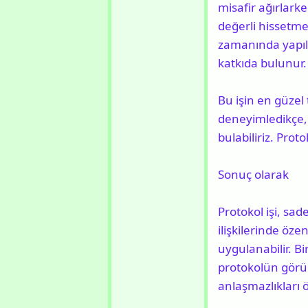
misafir ağırlark
değerli hissetmes
zamanında yapılan
katkıda bulunur.
Bu işin en güzel 
deneyimledikçe, 
bulabiliriz. Proto
Sonuç olarak
Protokol işi, sad
ilişkilerinde öz
uygulanabilir. B
protokolün görünm
anlaşmazlıkları ö