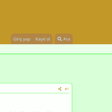
Giriş yap
Kayıt ol
Ara
#1