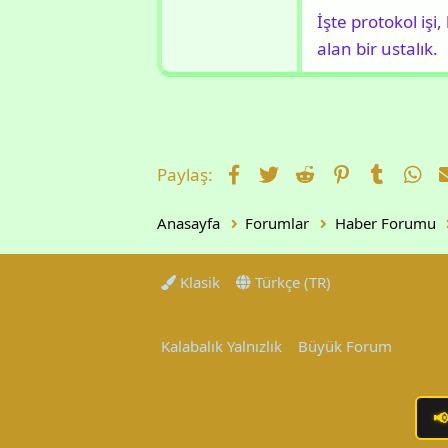
İşte protokol işi
alan bir ustalık.
Facebook
Twitter
Reddit
Pinterest
Tumblr
Wh
Paylaş:
Anasayfa
Forumlar
Haber Forumu
Klasik
Türkçe (TR)
Kalabalık Yalnızlık
Büyük Forum
📢