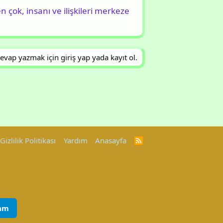
en çok, insanı ve ilişkileri merkeze
evap yazmak için giriş yap yada kayıt ol.
Gizlilik Politikası
Yardım
Anasayfa
R
S
S
am